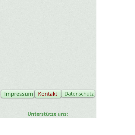
Impressum
Kontakt
Datenschutz
U
nterstütze uns:
Spenden
Mitgliedschaft