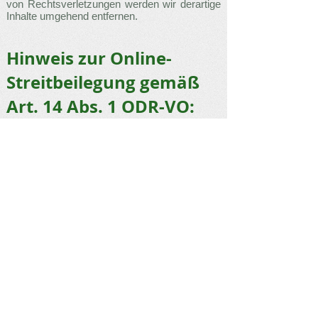
von Rechtsverletzungen werden wir derartige
Inhalte umgehend entfernen.
Hinweis zur Online-
Streitbeilegung gemäß
Art. 14 Abs. 1 ODR-VO:
Die Europäische Kommission stellt eine
Plattform zur Online-Streitbeilegung (OS)
bereit, die Sie
unter
http://ec.europa.eu/consumers/odr/
finde
n.